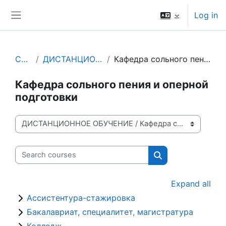
Skip to main content
Log in
Side panel
Courses
ДИСТАНЦИОННОЕ ОБУЧЕНИЕ
Кафедра сольного пения и оперной подготовки
Кафедра сольного пения и оперной
подготовки
Course categories
Search courses
Search courses
Expand all
Ассистентура-стажировка
Бакалавриат, специалитет, магистратура
Колледж